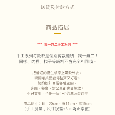
送貨及付款方式
商品描述
*** 獨一無二手工系列 ***
手工系列每款都是個別剪裁縫紉，
獨一無二！
圖樣、內裡、扣子等輔料不會完全相同哦 ~
把普通的衛生紙穿上可愛外衣，
瞬間讓桌面變得整齊又好看✨
簡約設計百搭各種空間，
客廳、餐桌、辦公桌都適合擺放。
不只實用，也是一個小小的生活裝飾💛
商品尺寸：長：20cm、寬11cm、高15cm
（手工測量，尺寸誤差±3cm為正常值）