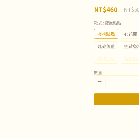
NT$460
NT$5
款式
: 擁抱點點
擁抱點點
心花開
迷藏兔藍
迷藏兔
尋找豆豆
藍色日
數量