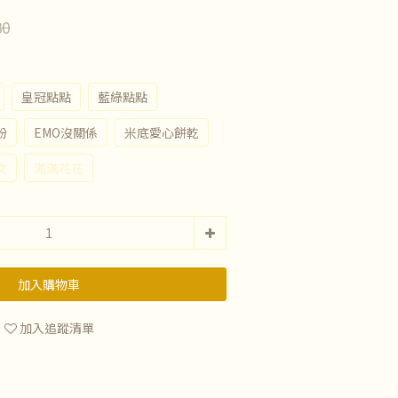
80
皇冠點點
藍綠點點
粉
EMO沒關係
米底愛心餅乾
文
滿滿花花
加入購物車
加入追蹤清單