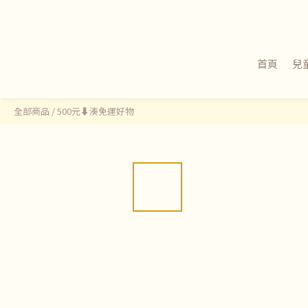
首頁
兒
全部商品
/
500元⬇湊免運好物