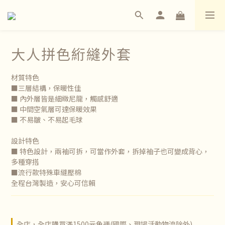
大人拼色絎縫外套
材質特色
■三層結構，保暖性佳
■ 內外層皆是細緻尼龍，觸感舒適
■ 中間空氣層可達保暖效果
■ 不易皺、不易起毛球
設計特色
■ 特色設計，兩袖可拆，可當作外套，拆掉袖子也可變成背心，
多種穿搭
■流行款特殊車縫壓棉
全程台灣製造，安心可信賴
全店，全店購買滿1500元免運(國際、現場活動物流除外)