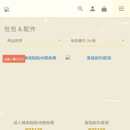
包包＆配件
商品排序
每頁顯示 24 個
任選三雙450元
成人擁抱點點休閒長襪
寬版飲料提袋
NT$170
NT$150