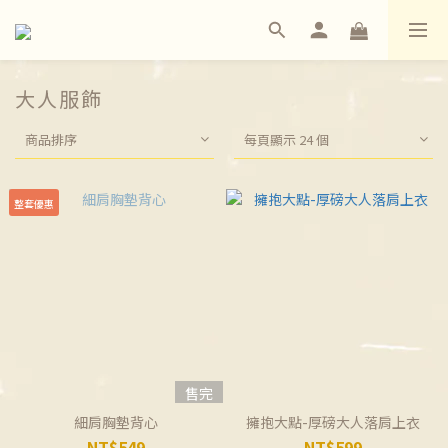
大人服飾
商品排序
每頁顯示 24 個
整套優惠
售完
細肩胸墊背心
擁抱大點-厚磅大人落肩上衣
NT$549
NT$599