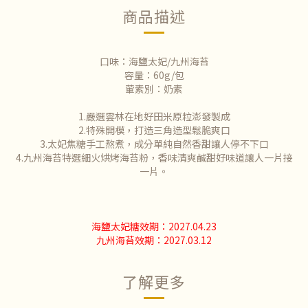
商品描述
口味：海鹽太妃/九州海苔
容量：60g/包
葷素別：奶素
1.嚴選雲林在地好田米原粒澎發製成
2.特殊開模，打造三角造型鬆脆爽口
3.太妃焦糖手工熬煮，成分單純自然香甜讓人停不下口
4.九州海苔特選細火烘烤海苔粉，香味清爽鹹甜好味道讓人一片接
一片。
海鹽太妃糖效期：2027.04.23
九州海苔效期：2027.03.12
了解更多