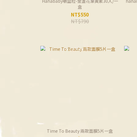
Hahababy嚼益粒-金盞花葉黃素30入/一
hah
盒
NT$550
NT$790
Time To Beauty 兩款面膜5片一盒