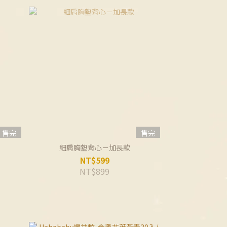
售完
售完
細肩胸墊背心－加長款
NT$599
NT$899