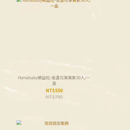
Hahababy嚼益粒-金盞花葉黃素30入/一
盒
NT$550
NT$790