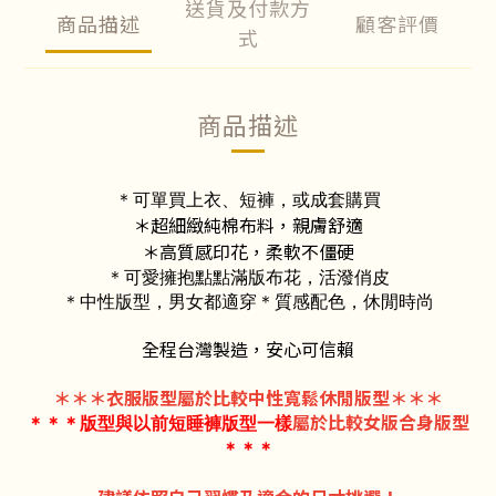
送貨及付款方
商品描述
顧客評價
式
商品描述
＊可單買上衣、短褲，或成套購買
＊超細緻純棉布料，親膚舒適
＊高質感印花，柔軟不僵硬
＊可愛擁抱點點滿版布花，活潑俏皮
＊中性版型，男女都適穿
＊質感配色，休閒時尚
全程台灣製造，安心可信賴
＊
＊
＊衣服
版型
屬於比較中性寬鬆休閒版型
＊
＊
＊
屬於比較女版合身版型
＊＊＊版型與以前短睡褲版型一樣
＊＊＊