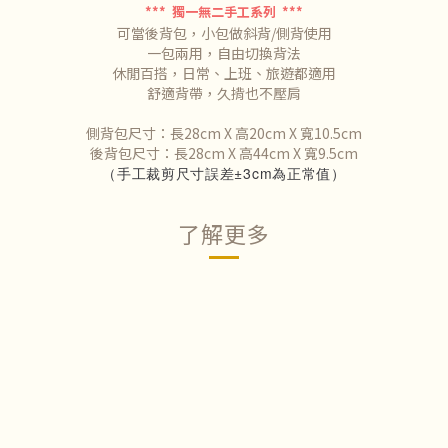
*** 獨一無二手工系列 ***
可當後背包，小包做斜背/側背使用
一包兩用，自由切換背法
休閒百搭，日常、上班、旅遊都適用
舒適背帶，久揹也不壓肩
側背包尺寸：長28cm X 高20cm X 寬10.5cm
後背包尺寸：長28cm X 高44cm X 寬9.5cm
（手工裁剪尺寸誤差±3cm為正常值）
了解更多