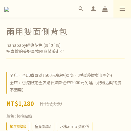
兩用雙面側背包
hahababy經典花色 (◍´ꇴ`◍)
把喜歡的美好事物隨身帶著走♡
全店，全店購買滿1500元免運(國際、現場活動物流除外)
全店，香港限定全店購買滿新台幣2000元免運（現場活動物流
不適用）
NT$1,280
NT$2,080
顏色
: 擁抱點點
擁抱點點
皇冠點點
水藍emo沒關係