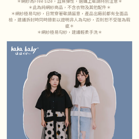
＊網紗為
Free size
，且無彈性，選購上敬請特別注意＊
＊此為純網紗商品，不含衣物及其他配件＊
＊網紗極易勾紗，日常穿著敬請留意，產品出廠前都有全面品
檢，建議拆封時同時錄影以證明非人為勾紗，否則恕不受理為瑕
疵＊
＊網紗極易勾紗，建議輕柔手洗＊