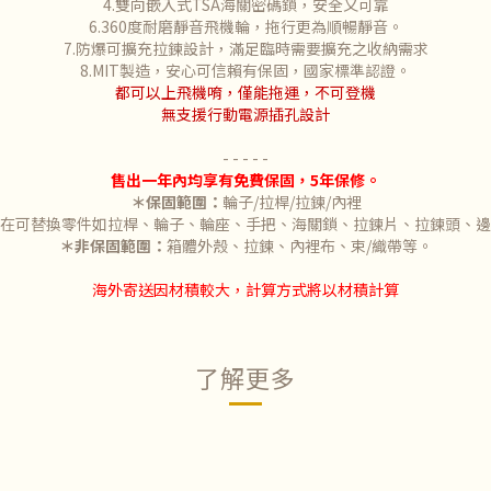
4.雙向嵌入式TSA海關密碼鎖，安全又可靠
6.360度耐磨靜音飛機輪，拖行更為順暢靜音。
7.防爆可擴充拉鍊設計，滿足臨時需要擴充之收納需求
8.MIT製造，安心可信賴有保固，國家標準認證。
都可以上飛機唷，
僅能拖運，不可登機
無支援行動電源插孔設計
- - - - -
售出一年內均享有免費保固，5年保修。
＊保固範圍：
輪子/拉桿/拉鍊/內裡
外在可替換零件如拉桿、輪子、
輪座、手把、海關鎖、拉鍊片、拉鍊頭、邊
＊非保固範圍：
箱體外殼、拉鍊、內裡布、束/織帶等。
海外寄送因材積較大，計算方式將以材積計算
了解更多