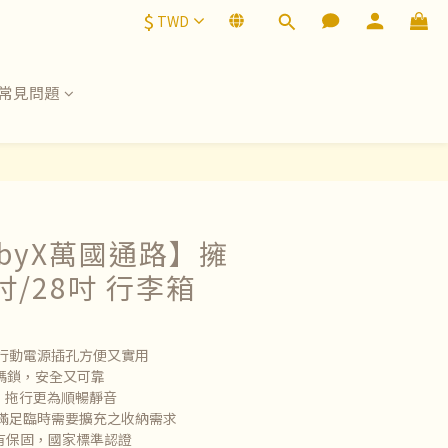
$
TWD
常見問題
abyX萬國通路】擁
吋/28吋 行李箱
行動電源插孔方便又實用
碼鎖，安全又可靠
，拖行更為順暢靜音
滿足臨時需要擴充之收納需求
賴有保固，國家標準認證