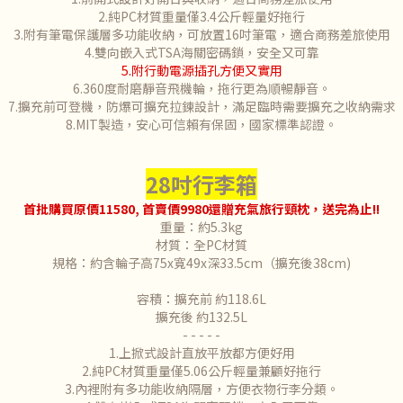
2.純PC材質重量僅3.4公斤輕量好拖行
3.附有筆電保護層多功能收納，可放置16吋筆電，適合商務差旅使用
4.雙向嵌入式TSA海關密碼鎖，安全又可靠
5.附行動電源插孔方便又實用
6.360度耐磨靜音飛機輪，拖行更為順暢靜音。
7.擴充前可登機，防爆可擴充拉鍊設計，滿足臨時需要擴充之收納需求
8.MIT製造，安心可信賴有保固，國家標準認證。
28吋行李箱
首批購買原價11580, 首賣價9980還贈充氣旅行頸枕
，送完為止
!!
重量：約5.3kg
材質：全PC材質
規格：約含輪子高75x寬49x深33.5cm（擴充後38cm)
容積：擴充前 約118.6L
擴充後 約132.5L
- - - - -
1.上掀式設計直放平放都方便好用
2.純PC材質重量僅5.06公斤輕量兼顧好拖行
3.內裡附有多功能收納隔層，方便衣物行李分類。