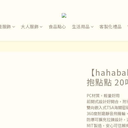
童服飾
大人服飾
食品點心
生活用品
客製化禮品
【hahab
抱點點 20
PC材質，輕量好用
前開式設計好開合，附
雙向嵌入式TSA海關密
360度耐磨靜音飛機輪
防爆可擴充拉鍊設計，
MIT製造，安心可信