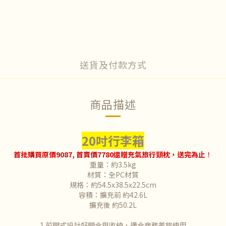
送貨及付款方式
商品描述
20吋行李箱
首批購買原價9087, 首賣價7780還贈充氣旅行頸枕，送完為止
！
重量：約3.5kg
材質：全PC材質
規格：約54.5x38.5x22.5cm
容積：擴充前 約42.6L
擴充後 約50.2L
1.前開式設計好開合與收納，適合商務差旅使用