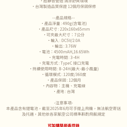
•超靜音營造 清涼舒爽環境
•台灣製造品質保證 12個月保固保修
--產品規格--
•產品淨量 : 490g(含電池)
•產品尺寸 : 220x160x65mm
•可夾最大尺寸：7公分
•輸入 : DC5V/2.0A
•輸出 : 3.76W
•電池：4500mAH,16.65Wh
•充電時間 : 3-4H
•充電方式 : TypeC 接口充電
•持續使用時間 : 8-24H(最大-最小風量)
•循環模式 : 120度/360度
•產品保固 : 12個月
•內容物：主機、充電線
•產地 : 台灣
-注意事項-
本產品含有鋰電池，截至2025年6月可手提上飛機，無法航空寄送
及托運，其他依各家航空公司標準斟酌飛航規定
可加購簡易遙控器