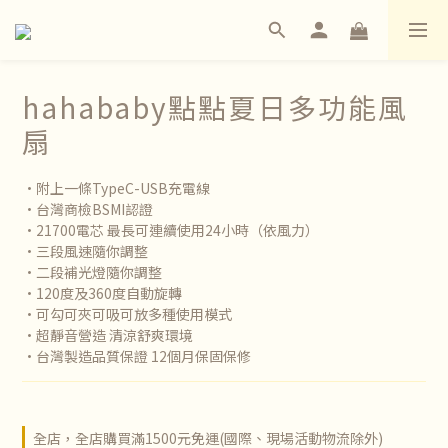
hahababy點點夏日多功能風
扇
•附上一條TypeC-USB充電線
•台灣商檢BSMI認證
•21700電芯 最長可連續使用24小時（依風力）
•三段風速隨你調整
•二段補光燈隨你調整
•120度及360度自動旋轉
•可勾可夾可吸可放多種使用模式
•超靜音營造 清涼舒爽環境
•台灣製造品質保證 12個月保固保修
全店，全店購買滿1500元免運(國際、現場活動物流除外)