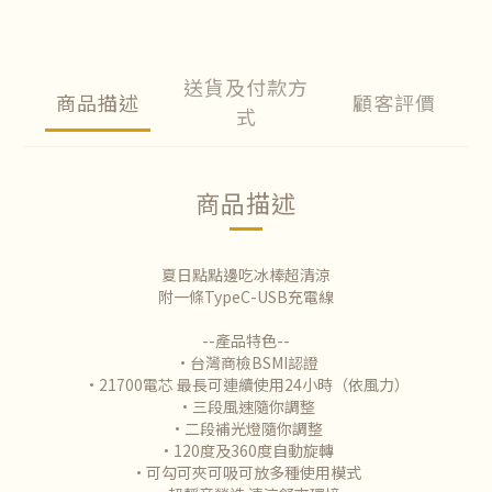
送貨及付款方
商品描述
顧客評價
式
商品描述
夏日點點邊吃冰棒超清涼
附一條TypeC-USB充電線
--產品特色--
•台灣商檢BSMI認證
•21700電芯 最長可連續使用24小時（依風力）
•三段風速隨你調整
•二段補光燈隨你調整
•120度及360度自動旋轉
•可勾可夾可吸可放多種使用模式