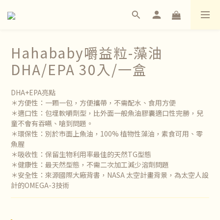
Hahababy嚼益粒-藻油
DHA/EPA 30入/一盒
DHA+EPA亮點
＊方便性：一顆一包，方便攜帶，不需配水、食用方便
＊適口性：包埋軟嚼劑型，比外面一般魚油膠囊適口性完勝，兒
童不會有吞嚥、嗆到問題。
＊環保性：別於市面上魚油，100% 植物性藻油，素食可用、零
魚腥
＊吸收性：保留生物利用率最佳的天然TG型態
＊健康性：最天然型態，不需二次加工減少溶劑問題
＊安全性：來源國際大廠背書，NASA 太空計畫背景，為太空人設
計的OMEGA-3技術