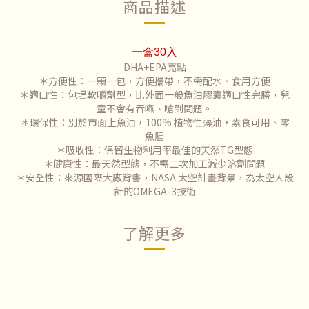
商品描述
一盒30入
DHA+EPA亮點
＊方便性：一顆一包，方便攜帶，不需配水、食用方便
＊適口性：包埋軟嚼劑型，比外面一般魚油膠囊適口性完勝，兒
童不會有吞嚥、嗆到問題。
＊環保性：別於市面上魚油，100% 植物性藻油，素食可用、零
魚腥
＊吸收性：保留生物利用率最佳的天然TG型態
＊健康性：最天然型態，不需二次加工減少溶劑問題
＊安全性：來源國際大廠背書，NASA 太空計畫背景，為太空人設
計的OMEGA-3技術
了解更多