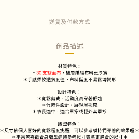
送貨及付款方式
商品描述
材質特色：
，雙層編織布料更厚實
＊
30 支雙面布
＊手感柔軟透氣度佳，布料挺度不易鬆垮變形
設計特色：
＊寬鬆剪裁，活動度高穿著舒適
＊假兩件設計，展現層次感
＊衣長適中，適合單穿或輕外套罩衫
版型特色：
＊尺寸依個人喜好的寬鬆程度挑選，可以參考模特們穿著的效果喔
＊平常若喜歡合身版型建議參考尺寸表拿更適合的尺寸＊