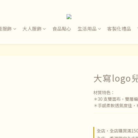
童服飾
大人服飾
食品點心
生活用品
客製化禮品
大寫log
材質特色：
＊30 支雙面布，雙層
＊手感柔軟透氣度佳，
全店，全店購買滿15