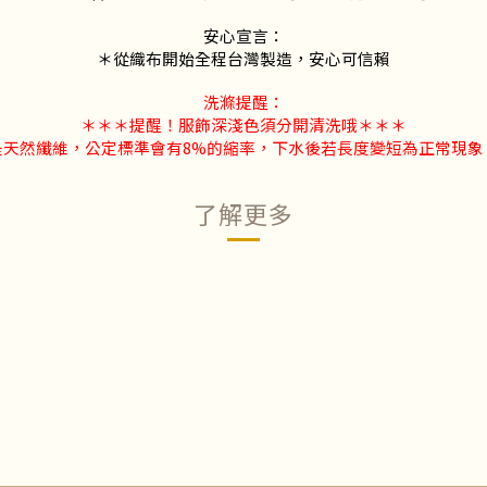
安心宣言：
＊從織布開始全程台灣製造，安心可信賴
洗滌提醒：
＊＊＊提醒！服飾深淺色須分開清洗哦＊＊＊
是天然纖維，公定標準會有8%的縮率，下水後若長度變短為正常現象
了解更多