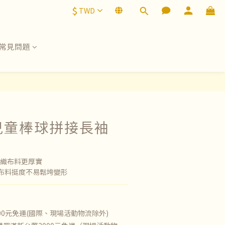
$
TWD
常見問題
o兒童棒球拼接長袖
編織布料更厚實
布料挺度不易鬆垮變形
00元免運(國際、現場活動物流除外)