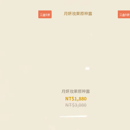
三盒9折
三盒9折
月妍玫果原粹露
NT$1,880
NT$3,080