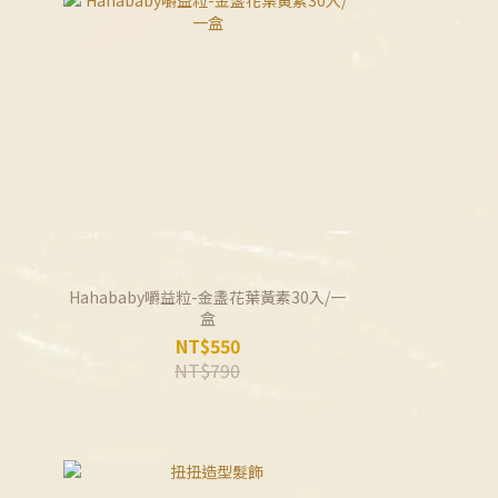
Hahababy嚼益粒-金盞花葉黃素30入/一
盒
NT$550
NT$790