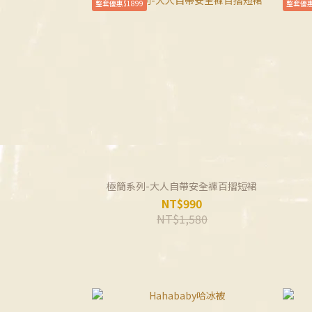
整套優惠$1899
整套優惠
極簡系列-大人自帶安全褲百摺短裙
NT$990
NT$1,580