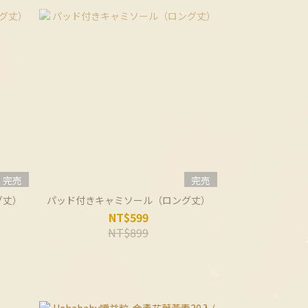
完売
完売
グ丈）
パッド付きキャミソール（ロング丈）
NT$599
NT$899