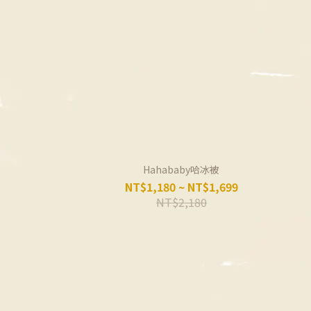
Hahababy哈冰被
NT$1,180 ~ NT$1,699
NT$2,180