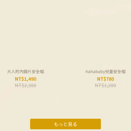
大人附內鏡片安全帽
hahababy兒童安全帽
NT$1,490
NT$780
NT$2,380
NT$1,280
もっと見る