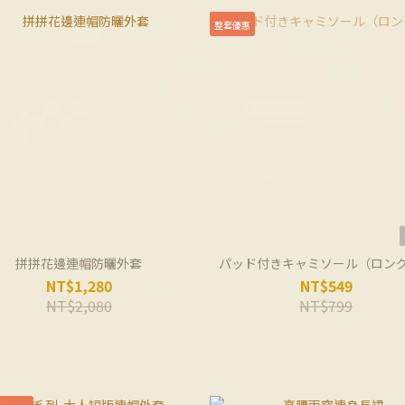
整套優惠
拼拼花邊連帽防曬外套
パッド付きキャミソール（ロン
NT$1,280
NT$549
NT$2,080
NT$799