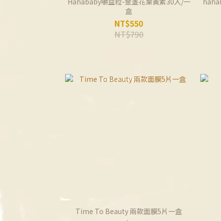
Hahababy嚼益粒-金盞花葉黃素30入/一
hah
盒
NT$550
NT$790
Time To Beauty 兩款面膜5片一盒