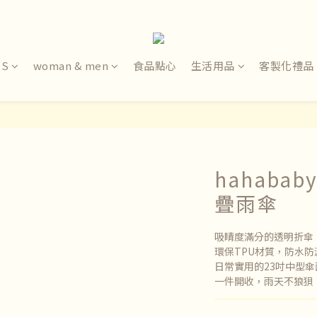
DS
woman & men
食品點心
生活用品
客製化禮品
hahaba
疊雨傘
吸睛度滿分的透明折傘
環保TPU材質，防水防
日常實用的23吋中型傘
一件開收，雨天不狼狽