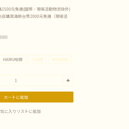
1500元免運(國際、現場活動物流除外)
店購買滿新台幣2000元免運（現場活
080
HAMU哈姆
小怪獸
擁抱點點
カートに追加
お気に入りリストに追加