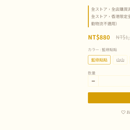
全ストア，全店購買滿
全ストア，香港限定全
動物流不適用）
NT$880
NT$1,
カラー
: 藍綠點點
藍綠點點
山山
数量