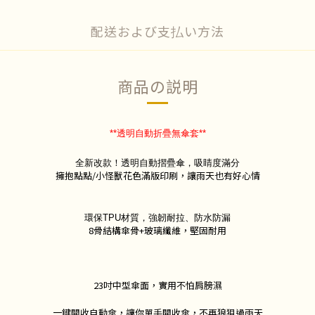
配送および支払い方法
商品の説明
**透明自動折疊無傘套**
全新改款！
透明自動摺疊傘，吸睛度滿分
擁抱點點/小怪獸花色滿版印刷，讓雨天也有好心情
環保TPU材質，強韌耐拉、防水防漏
8骨結構傘骨+玻璃纖維，堅固耐用
23吋中型傘面，實用不怕肩膀濕
一鍵開收自動傘，讓你單手開收傘，不再狼狽過雨天