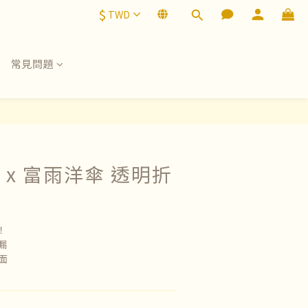
$
TWD
常見問題
by x 富雨洋傘 透明折
！
漏
面