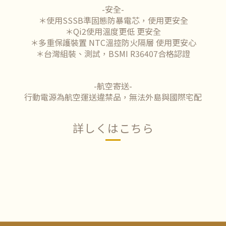
-安全-
＊使用SSSB準固態防暴電芯，使用更安全
＊Qi2使用溫度更低 更安全
＊多重保護裝置 NTC溫控防火隔層 使用更安心
＊台灣組裝、測試，BSMI R36407合格認證
-航空寄送-
行動電源為航空運送違禁品，無法外島與國際宅配
詳しくはこちら