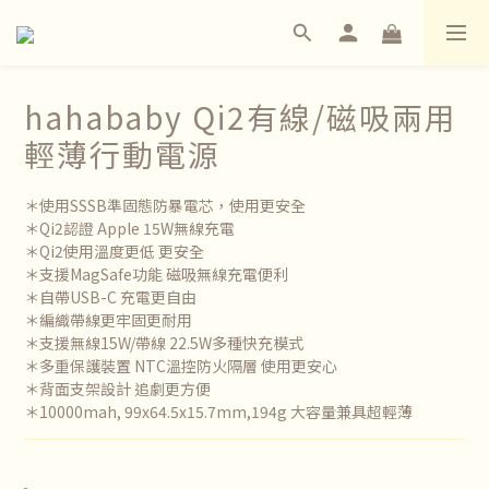
hahababy Qi2有線/磁吸兩用
輕薄行動電源
＊使用SSSB準固態防暴電芯，使用更安全
＊Qi2認證 Apple 15W無線充電
＊Qi2使用溫度更低 更安全
＊支援MagSafe功能 磁吸無線充電便利
＊自帶USB-C 充電更自由
＊編織帶線更牢固更耐用
＊支援無線15W/帶線 22.5W多種快充模式
＊多重保護裝置 NTC溫控防火隔層 使用更安心
＊背面支架設計 追劇更方便
＊10000mah, 99x64.5x15.7mm,194g 大容量兼具超輕薄