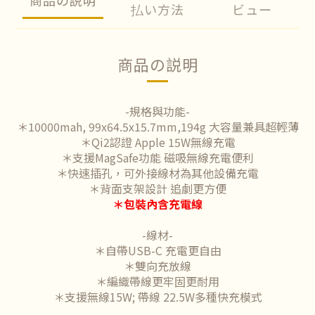
払い方法
ビュー
商品の説明
-規格與功能-
＊10000mah, 99x64.5x15.7mm,194g 大容量兼具超輕薄
＊Qi2認證 Apple 15W無線充電
＊支援MagSafe功能 磁吸無線充電便利
＊快速插孔，可外接線材為其他設備充電
＊背面支架設計 追劇更方便
＊包裝內含充電線
-線材-
＊自帶USB-C 充電更自由
＊雙向充放線
＊編織帶線更牢固更耐用
＊支援無線15W; 帶線 22.5W多種快充模式