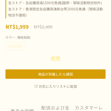
全ストア，全店購買滿1500元免運(國際、現場活動物流除外)
全ストア，香港限定全店購買滿新台幣2000元免運（現場活動
物流不適用）
NT$1,999
NT$2,499
カラー
: 擁抱點點
擁抱點點
完売
商品が到着したら通知
お気に入りリストに追加
配送および支
カスタマーレ
商品の説明