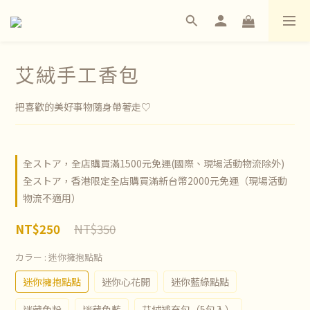
艾絨手工香包
把喜歡的美好事物隨身帶著走♡
全ストア，全店購買滿1500元免運(國際、現場活動物流除外)
全ストア，香港限定全店購買滿新台幣2000元免運（現場活動
物流不適用）
NT$350
NT$250
カラー
: 迷你擁抱點點
迷你擁抱點點
迷你心花開
迷你藍綠點點
迷藏兔粉
迷藏兔藍
艾絨補充包（5包入）