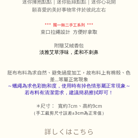
迷你擁抱點點｜
迷你藍綠點點
｜迷你心花開
願喜愛的美好事物常伴於彼此左右
*** 獨一無二手工系列 ***
束口拉繩設計 方便好拿取
附贈艾絨香包
淡雅艾草淨味，柔和不刺鼻
胚布布料為求自然、避免過度加工，故布料上有棉殼、色
差...等屬正常現象
～蠟繩為求色彩飽和度，使用時有掉色情形屬正常現象～
若布料有清潔需求，建議簡易擦拭即可！
＊尺寸： 寬約7cm、高約9cm
（手工裁剪尺寸誤差±3cm為正常值）
詳しくはこちら