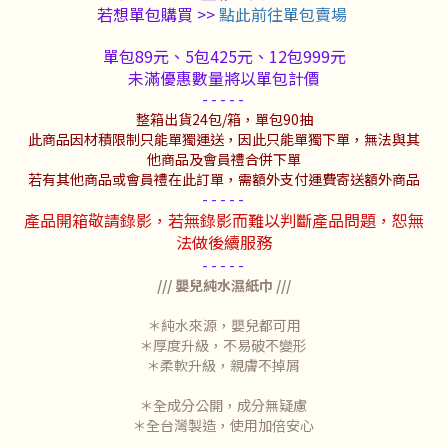
若想單包購買 >>
點此前往單包賣場
單包89元、
5包425元、
12包999元
未滿優惠數量將以單包計價
- - - - -
整箱出貨24包/箱，單包90抽
此商品因材積限制只能單獨運送，因此只能單獨下單，無法與其
他商品及會員禮合併下單
若有其他商品或會員禮在此訂單，需額外支付運費寄送額外商品
- - - - -
產品開箱敬請錄影，若無錄影而難以判斷產品問題，恕無
法做後續服務
- - - - -
/// 嬰兒純水濕紙巾 ///
＊純水來源，嬰兒都可用
＊厚度升級，不易破不變形
＊柔軟升級，親膚不掉屑
＊全成分公開，成分無疑慮
＊全台灣製造，使用加倍安心