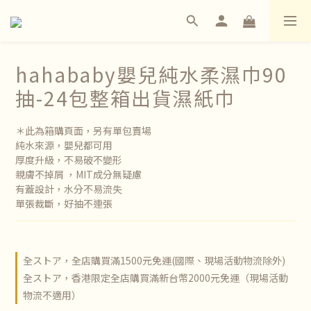
hahababy嬰兒純水柔濕巾90
抽-24包整箱出貨濕紙巾
＊此為箱購頁面，另有單包賣場
純水來源，嬰兒都可用 
厚度升級，不易破不變形 
親膚不掉屑 ，MIT成分無疑慮 
有蓋設計，水分不易流失 
單張裁斷，好抽不連張
全ストア，全店購買滿1500元免運(國際、現場活動物流除外)
全ストア，香港限定全店購買滿新台幣2000元免運（現場活動
物流不適用）