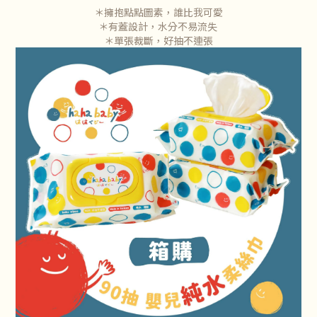
＊擁抱點點圖素，誰比我可愛
＊有蓋設計，水分不易流失
＊單張裁斷，好抽不連張