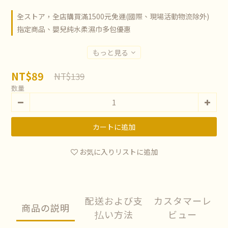
全ストア，全店購買滿1500元免運(國際、現場活動物流除外)
指定商品、嬰兒純水柔濕巾多包優惠
もっと見る
NT$89
NT$139
数量
カートに追加
お気に入りリストに追加
配送および支
カスタマーレ
商品の説明
払い方法
ビュー