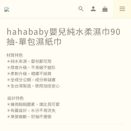
hahababy嬰兒純水柔濕巾90
抽-單包濕紙巾
材質特色
＊純水來源，嬰兒都可用 
＊厚度升級，不易破不變形 
＊柔軟升級，親膚不掉屑 
＊全成分公開，成分無疑慮 
＊全台灣製造，使用加倍安心 
 設計特色
＊擁抱點點圖素，誰比我可愛
＊有蓋設計，水分不易流失 
＊單張裁斷，好抽不連張