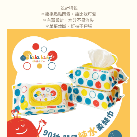
設計特色
＊擁抱點點圖素，誰比我可愛
＊有蓋設計，水分不易流失
＊單張裁斷，好抽不連張