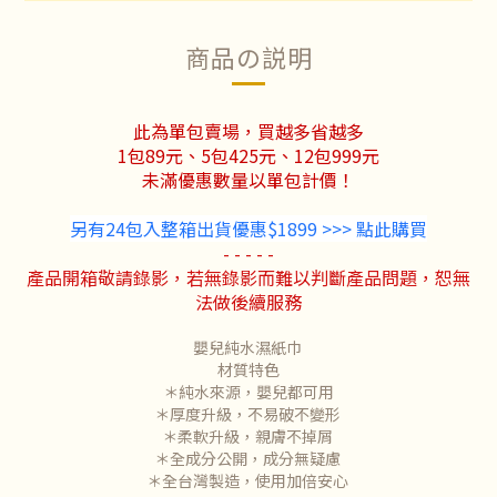
商品の説明
此為單包賣場，買越多省越多
1包89元、
5包425元、
12包999元
未滿優惠數量以單包計價！
另有24包入整箱出貨優惠$1899 >>> 點此購買
- - - - -
產品開箱敬請錄影，若無錄影而難以判斷產品問題，恕無
法做後續服務
嬰兒純水濕紙巾
材質特色
＊純水來源，嬰兒都可用
＊厚度升級，不易破不變形
＊柔軟升級，親膚不掉屑
＊全成分公開，成分無疑慮
＊全台灣製造，使用加倍安心