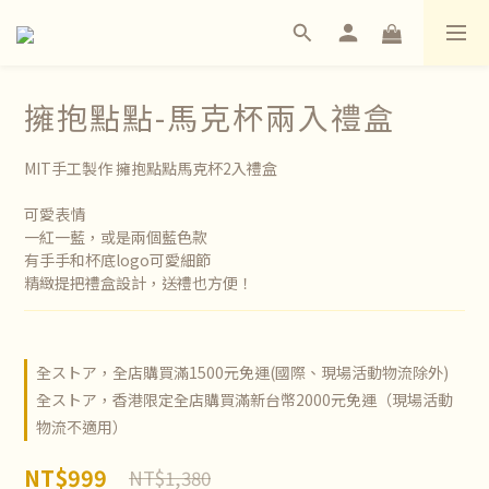
擁抱點點-馬克杯兩入禮盒
MIT手工製作 擁抱點點馬克杯2入禮盒
可愛表情
一紅一藍，或是兩個藍色款
有手手和杯底logo可愛細節
精緻提把禮盒設計，送禮也方便！
全ストア，全店購買滿1500元免運(國際、現場活動物流除外)
全ストア，香港限定全店購買滿新台幣2000元免運（現場活動
物流不適用）
NT$999
NT$1,380