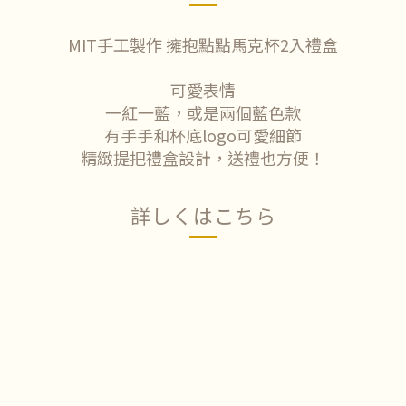
MIT手工製作 擁抱點點馬克杯2入禮盒
可愛表情
一紅一藍，或是兩個藍色款
有手手和杯底logo可愛細節
精緻提把禮盒設計，送禮也方便！
詳しくはこちら