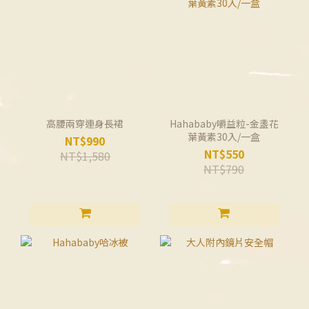
高腰兩穿連身長裙
Hahababy嚼益粒-金盞花
葉黃素30入/一盒
NT$990
NT$550
NT$1,580
NT$790