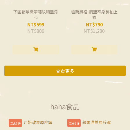
下圍鬆緊織帶螺紋胸墊背
極簡風格-胸墊窄身長袖上
心
衣
NT$599
NT$790
NT$880
NT$1,280
查看更多
haha食品
三盒9折
三盒9折