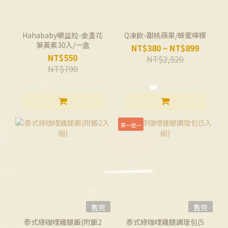
Hahababy嚼益粒-金盞花
Q凍飲-甜桃蘋果/蜂蜜檸檬
葉黃素30入/一盒
NT$380 ~ NT$899
NT$550
NT$2,520
NT$790
買一送一
售完
售完
泰式綠咖哩雞腿飯(附飯2
泰式綠咖哩雞腿調理包(5