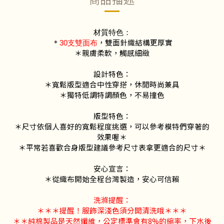
材質特色：
，雙面針織結構更厚實
＊
30支雙面布
＊親膚柔軟，觸感細緻
設計特色：
＊寬鬆版型適合中性穿搭，休閒時尚兼具
＊獨特低調特調顏色，不易撞色
版型特色：
＊尺寸依個人喜好的寬鬆程度挑選，可以參考模特們穿著的
效果喔＊
＊平常若喜歡合身版型建議參考尺寸表拿更適合的尺寸＊
安心宣言：
＊從織布開始全程台灣製造，安心可信賴
洗滌提醒：
＊＊＊提醒！服飾深淺色須分開清洗哦＊＊＊
＊＊純棉製品是天然纖維，公定標準會有8%的縮率，下水後