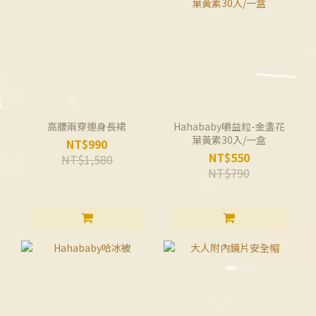
高腰兩穿連身長裙
Hahababy嚼益粒-金盞花
葉黃素30入/一盒
NT$990
NT$550
NT$1,580
NT$790