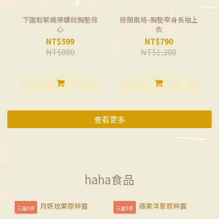
下圍鬆緊織帶螺紋胸墊背
極簡風格-胸墊窄身長袖上
心
衣
NT$599
NT$790
NT$880
NT$1,280
查看更多
haha食品
三盒9折
三盒9折