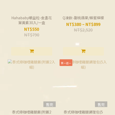
Hahababy嚼益粒-金盞花
Q凍飲-甜桃蘋果/蜂蜜檸檬
葉黃素30入/一盒
NT$380 ~ NT$899
NT$550
NT$2,520
NT$790
買一送一
售完
售完
泰式綠咖哩雞腿飯(附飯2
泰式綠咖哩雞腿調理包(5