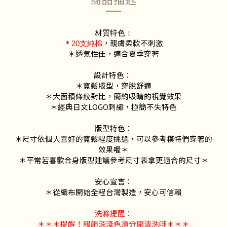
材質特色：
，親膚柔軟不刺激
＊
20支純棉
＊透氣性佳，適合夏季穿著
設計特色：
＊寬鬆版型，穿脫舒適
＊大面積條紋對比，簡約吸睛的視覺效果
＊經典日文LOGO刺繡，極簡不失特色
版型特色：
＊尺寸依個人喜好的寬鬆程度挑選，可以參考模特們穿著的
效果喔＊
＊平常若喜歡合身版型建議參考尺寸表拿更適合的尺寸＊
安心宣言：
＊從織布開始全程台灣製造，安心可信賴
洗滌提醒：
＊＊＊提醒！服飾深淺色須分開清洗哦＊＊＊