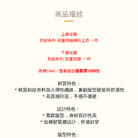
商品描述
上身任選
豹紋系列-兒童短袖襯衫上衣 一件
下身任選
豹紋系列-兒童短褲
一件
原價
1640
，整套組合
優惠價
1399
元
材質特色：
＊棉質斜紋布料加入彈性纖維，兼顧版型硬挺與舒適性
＊高質感印花，手感不僵硬
設計特色：
＊寬鬆版型，身材容許性高
＊短褲鬆緊腰設計，舒適好穿
版型特色：