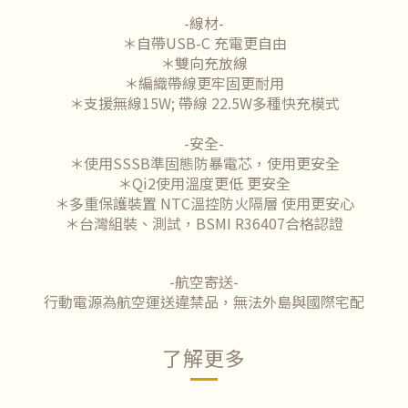
-線材-
＊自帶USB-C 充電更自由
＊雙向充放線
＊編織帶線更牢固更耐用
＊支援無線15W; 帶線 22.5W多種快充模式
-安全-
＊使用SSSB準固態防暴電芯，使用更安全
＊Qi2使用溫度更低 更安全
＊多重保護裝置 NTC溫控防火隔層 使用更安心
＊台灣組裝、測試，BSMI R36407合格認證
-航空寄送-
行動電源為航空運送違禁品，無法外島與國際宅配
了解更多