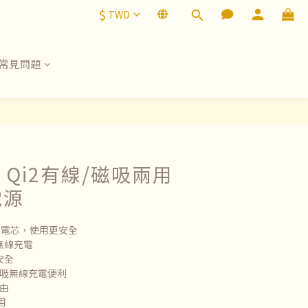
$
TWD
常見問題
by Qi2有線/磁吸兩用
電源
暴電芯，使用更安全
W無線充電
安全
 磁吸無線充電便利
自由
用