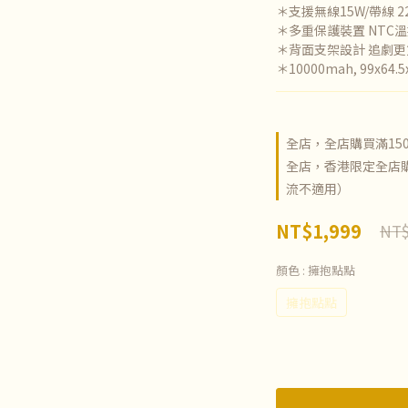
＊支援無線15W/帶線 2
＊多重保護裝置 NTC
＊背面支架設計 追劇更
＊10000mah, 99x6
全店，全店購買滿15
全店，香港限定全店購
流不適用）
NT$1,999
NT$
顏色
: 擁抱點點
擁抱點點