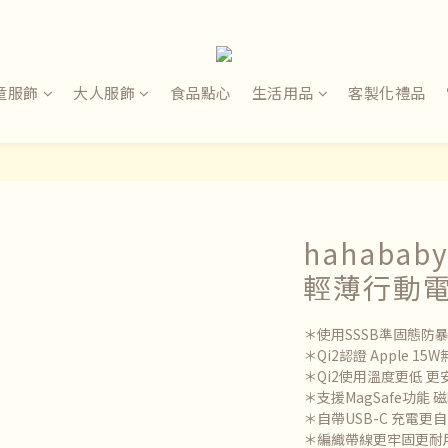
童服飾
大人服飾
食品點心
生活用品
客製化禮品
hahaba
輕薄行動
＊使用SSSB準固態防
＊Qi2認證 Apple 15
＊Qi2使用溫度更低 更
＊支援MagSafe功能
＊自帶USB-C 充電更
＊編織帶線更牢固更耐