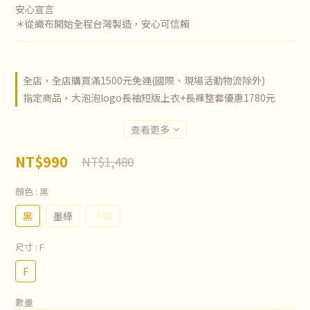
安心宣言
＊從織布開始全程台灣製造，安心可信賴
全店，全店購買滿1500元免運(國際、現場活動物流除外)
指定商品，大泡泡logo長袖短版上衣+長褲整套優惠1780元
查看更多
NT$990
NT$1,480
顏色
: 黑
黑
墨綠
卡其
尺寸
: F
F
數量