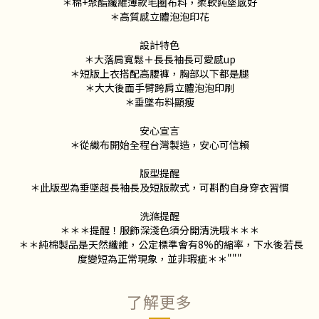
＊棉+聚酯纖維薄款毛圈布料，柔軟純墜感好
＊高質感立體泡泡印花
設計特色
＊大落肩寬鬆＋長長袖長可愛感up
＊短版上衣搭配高腰褲，胸部以下都是腿
＊大大後面手臂跨肩立體泡泡印刷
＊垂墜布料顯瘦
安心宣言
＊從織布開始全程台灣製造，安心可信賴
版型提醒
＊此版型為垂墜超長袖長及短版款式，可斟酌自身穿衣習慣
洗滌提醒
＊＊＊提醒！服飾深淺色須分開清洗哦＊＊＊
＊＊純棉製品是天然纖維，公定標準會有8%的縮率，下水後若長
度變短為正常現象，並非瑕疵＊＊"""
了解更多