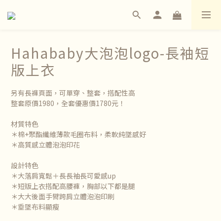
Hahababy大泡泡logo-長袖短
版上衣
另有長褲頁面，可單穿、整套，搭配性高
整套原價1980，全套優惠價1780元！
材質特色
＊棉+聚酯纖維薄款毛圈布料，柔軟純墜感好
＊高質感立體泡泡印花
設計特色
＊大落肩寬鬆＋長長袖長可愛感up
＊短版上衣搭配高腰褲，胸部以下都是腿
＊大大後面手臂跨肩立體泡泡印刷
＊垂墜布料顯瘦