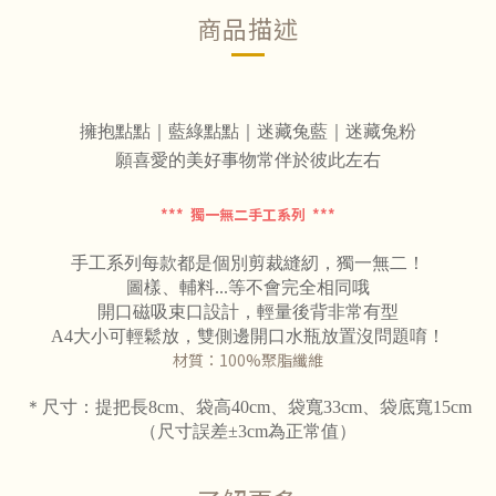
商品描述
擁抱點點｜藍綠點點
｜迷藏兔藍
｜迷藏兔粉
願喜愛的美好事物常伴於彼此左右
*** 獨一無二手工系列 ***
手工系列每款都是個別剪裁縫紉，獨一無二！
圖樣、輔料...等不會完全相同哦
開口磁吸束口設計，輕量後背非常有型
A4大小可輕鬆放，雙側邊開口水瓶放置沒問題唷！
材質：100%聚脂纖維
＊尺寸：
提把長8cm
、袋高40cm、
袋寬33cm、袋底寬15
cm
（尺寸誤差±3cm為正常值）