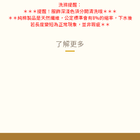
洗滌提醒：
＊＊＊提醒！服飾深淺色須分開清洗哦＊＊＊
＊＊純棉製品是天然纖維，公定標準會有8%的縮率，下水後
若長度變短為正常現象，並非瑕疵＊＊
了解更多