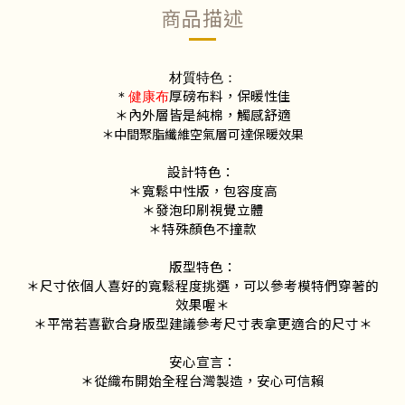
商品描述
材質特色：
厚磅布料，保暖性佳
＊
健康布
＊內外層皆是純棉，觸感舒適
＊中間聚脂纖維空氣層可達保暖效果
設計特色：
＊寬鬆中性版，包容度高
＊發泡印刷視覺立體
＊特殊顏色不撞款
版型特色：
＊尺寸依個人喜好的寬鬆程度挑選，可以參考模特們穿著的
效果喔＊
＊平常若喜歡合身版型建議參考尺寸表拿更適合的尺寸＊
安心宣言：
＊從織布開始全程台灣製造，安心可信賴