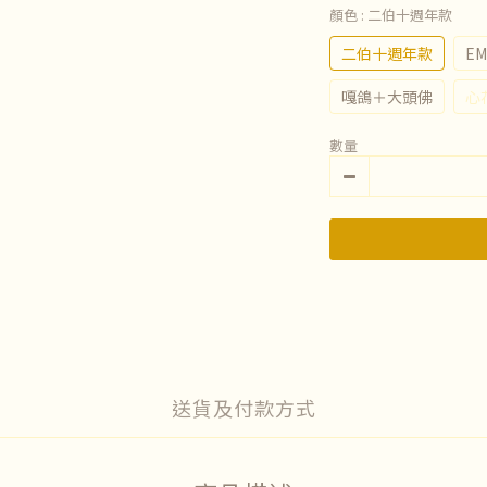
顏色
: 二伯十週年款
二伯十週年款
E
嘎鴿＋大頭佛
心
數量
送貨及付款方式