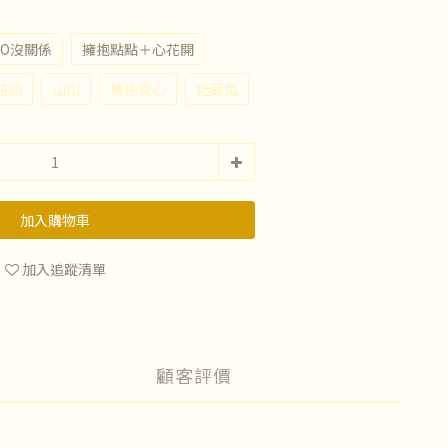
MO沒關係
擁抱點點＋心花開
花開
山山
擁抱愛心
迷藏兔
加入購物車
加入追蹤清單
顧客評價