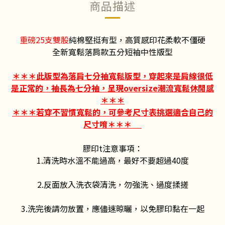
商品描述
重磅25支雙股
純棉堅挺有型，高質感印花柔軟不僵硬
全新寬鬆落肩款五分短袖中性版型
＊＊＊此版型為落肩七分袖寬鬆版型，穿起來是肩線很低
是正常的，袖長為七分袖，呈現oversize潮流寬鬆休閒感
＊＊＊
＊＊＊若穿不習慣寬鬆的，可參考尺寸表挑選適合自己的
尺寸唷＊＊＊
膠印t注意事項：
1.清洗時水溫不能過高，最好不要超過40度
2.反面放入洗衣袋清洗，勿強洗、過度揉搓
3.洗完後請勿放置，應儘速晾曬，以免膠印黏在一起