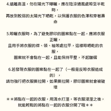
4.遠離高溫，勿在陽光下曝曬，應在陰涼通風處晾至半乾
時，
再放到較弱的太陽光下晒乾，以保護衣服的色澤和穿著壽
命
5.晾曬衣服時，為了避免膠印的圖案黏在一起，應將衣服
正曬，
且用手將衣服的襟、領、袖等處拉平，這樣晾晒乾的衣
服，
圖案就不會黏在一起，且能保持平整，不起皺褶
6.若發現衣服的圖案黏在一起了（一般是反晾衣服造成
的），
請勿強行把衣服撕拉開，如果撕拉開，膠印圖案就會被破
壞
＊＊將黏在一起的衣服，用清水打溼，等衣服浸溼之後，
就能輕鬆的將黏在一起的衣服分開了哦＊＊