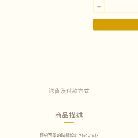
送貨及付款方式
商品描述
繽紛可愛的點點設計
٩(๑❛ᴗ❛๑)۶