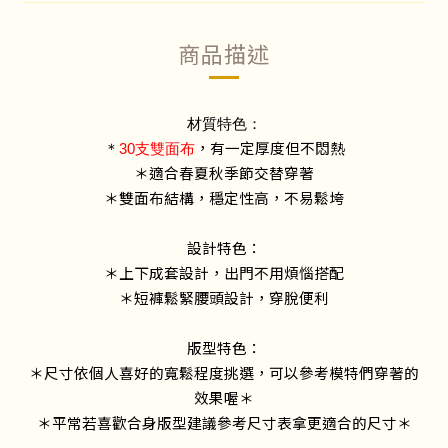
商品描述
材質特色：
，有一定厚度但不悶熱
＊
30支雙面布
＊適合春夏秋季節交替穿著
＊雙面布結構，穩定性高，不易鬆垮
設計特色：
＊上下成套設計，出門不用煩惱搭配
＊短褲鬆緊腰頭設計，穿脫便利
版型特色：
＊尺寸依個人喜好的寬鬆程度挑選，可以參考模特們穿著的
效果喔＊
＊平常若喜歡合身版型建議參考尺寸表拿更適合的尺寸＊