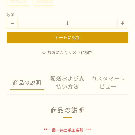
藍色日文
藍綠點點
数量
カートに追加
お気に入りリストに追加
配送および支
カスタマーレ
商品の説明
払い方法
ビュー
商品の説明
*** 獨一無二手工系列 ***