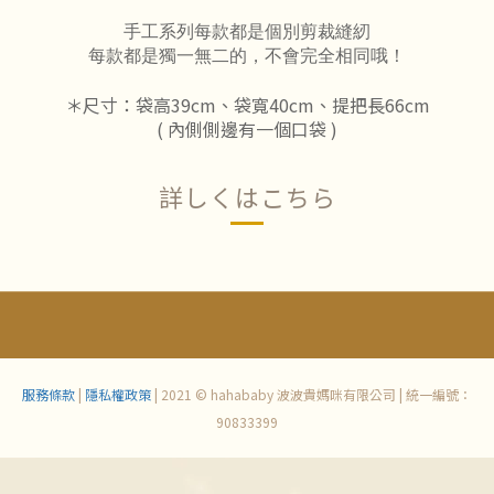
手工系列每款都是個別剪裁縫紉
每款都是獨一無二的，不會完全相同哦！
＊尺寸：袋高39cm、袋寬40cm、提把長66cm
( 內側側邊有一個口袋 )
詳しくはこちら
服務條款
|
隱私權政策
| 2021 © hahababy 波波貴媽咪有限公司 | 統一編號：
90833399