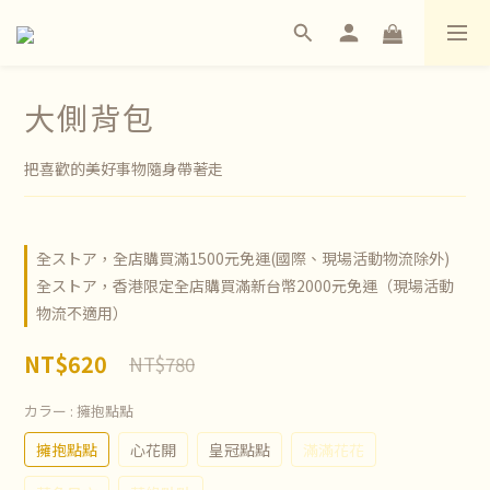
大側背包
把喜歡的美好事物隨身帶著走
全ストア，全店購買滿1500元免運(國際、現場活動物流除外)
全ストア，香港限定全店購買滿新台幣2000元免運（現場活動
物流不適用）
NT$620
NT$780
カラー
: 擁抱點點
擁抱點點
心花開
皇冠點點
滿滿花花