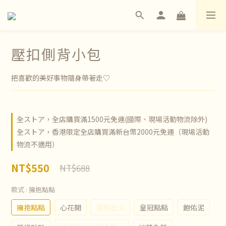
壓扣側背小包
把喜歡的美好事物隨身帶著走♡
全ストア，全店購買滿1500元免運(國際、現場活動物流除外)
全ストア，香港限定全店購買滿新台幣2000元免運（現場活動
物流不適用）
NT$550
NT$688
款式
: 擁抱點點
擁抱點點
心花開
藍色日文
皇冠點點
飽佑泥