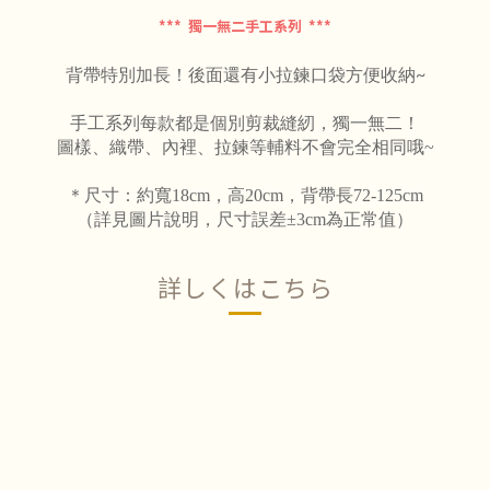
*** 獨一無二手工系列 ***
背帶特別加長！後面還有小拉鍊口袋方便收納~
手工系列每款都是個別剪裁縫紉，獨一無二！
圖樣、織帶、內裡、拉鍊等輔料不會完全相同哦~
＊尺寸：約寬18cm，高20cm，背帶長72-125
cm
（詳見圖片說明，尺寸誤差±3cm為正常值）
詳しくはこちら