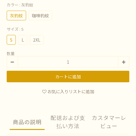
カラー
: 灰豹紋
灰豹紋
咖啡豹紋
サイズ
: S
S
L
2XL
数量
カートに追加
お気に入りリストに追加
配送および支
カスタマーレ
商品の説明
払い方法
ビュー