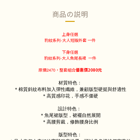
商品の説明
上身任選
豹紋系列-大人短版外套 一件
下身任選
豹紋系列-大人魚尾長裙
一件
原價
2470
，整套組合
優惠價
2080
元
材質特色：
＊棉質斜紋布料加入彈性纖維，兼顧版型硬挺與舒適性
＊高質感印花，手感不僵硬
設計特色：
＊魚尾裙版型，裙襬自然展開
＊高腰剪裁，修飾腰身比例
版型特色：