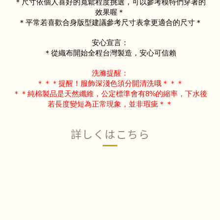
＊尺寸依個人喜好的寬鬆程度挑選，可以參考模特們穿著的
效果喔＊
＊平常若喜歡合身版型建議參考尺寸表拿更適合的尺寸＊
安心宣言：
＊從織布開始全程台灣製造，安心可信賴
洗滌提醒：
＊＊＊提醒！服飾深淺色須分開清洗哦＊＊＊
＊＊純棉製品是天然纖維，公定標準會有8%的縮率，下水後
若長度變短為正常現象，並非瑕疵＊＊
詳しくはこちら