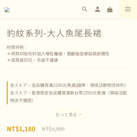
豹紋系列-大人魚尾長裙
材質特色：
＊棉質斜紋布料加入彈性纖維，兼顧版型硬挺與舒適性
＊高質感印花，手感不僵硬
全ストア，全店購買滿1500元免運(國際、現場活動物流除外)
全ストア，香港限定全店購買滿新台幣2000元免運（現場活動
物流不適用）
もっと見る
NT$1,180
NT$1,880