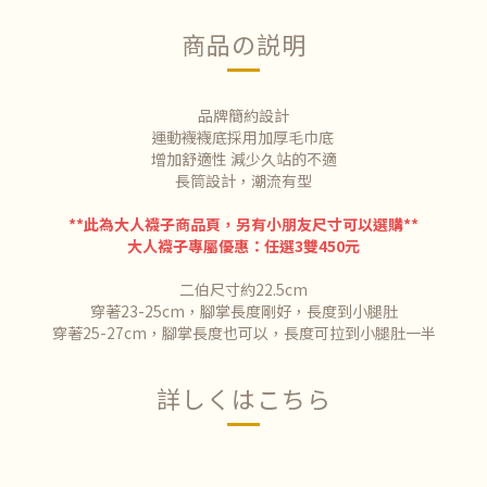
商品の説明
品牌簡約設計
運動襪襪底採用加厚毛巾底
增加舒適性 減少久站的不適
長筒設計，潮流有型
**此為大人襪子商品頁，另有小朋友尺寸可以選購**
大人襪子專屬優惠：任選3雙450元
二伯尺寸約22.5cm
穿著23-25cm，腳掌長度剛好，長度到小腿肚
穿著25-27cm，腳掌長度也可以，長度可拉到小腿肚一半
詳しくはこちら