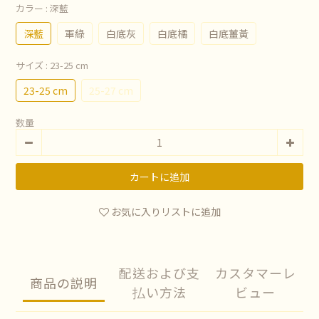
カラー
: 深藍
深藍
軍綠
白底灰
白底橘
白底薑黃
サイズ
: 23-25 cm
23-25 cm
25-27 cm
数量
カートに追加
お気に入りリストに追加
配送および支
カスタマーレ
商品の説明
払い方法
ビュー