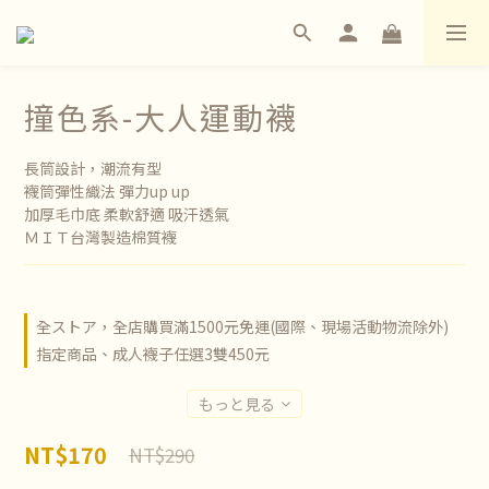
撞色系-大人運動襪
長筒設計，潮流有型
襪筒彈性織法 彈力up up
加厚毛巾底 柔軟舒適 吸汗透氣
ＭＩＴ台灣製造棉質襪
全ストア，全店購買滿1500元免運(國際、現場活動物流除外)
指定商品、成人襪子任選3雙450元
もっと見る
NT$170
NT$290