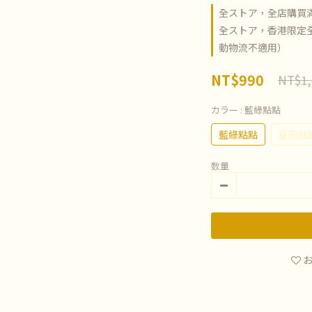
全ストア，全店購買滿
全ストア，香港限定全
動物流不適用）
NT$990
NT$1,
カラー
: 藍綠點點
藍綠點點
皇冠點
数量