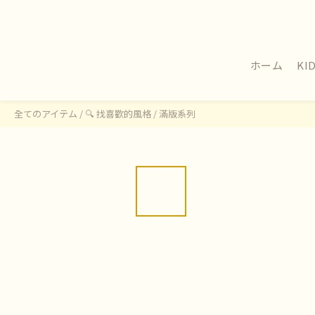
ホーム
KI
全てのアイテム
/
🔍 找喜歡的風格
/
滿版系列