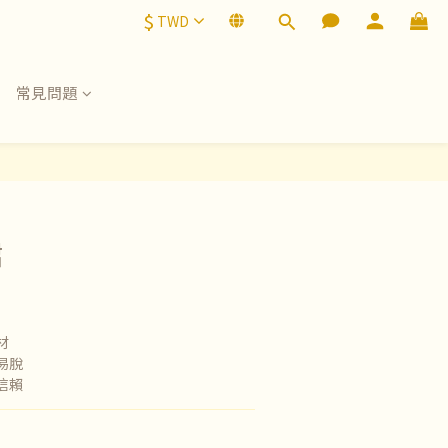
$
TWD
常見問題
裙
材
易脫
信賴