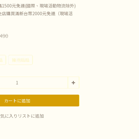
1500元免運(國際、現場活動物流除外)
店購買滿新台幣2000元免運（現場活
490
點
擁抱點點
カートに追加
お気に入りリストに追加