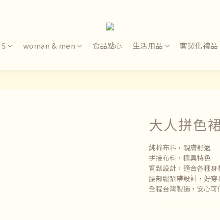
DS
woman & men
食品點心
生活用品
客製化禮品
大人拼色
純棉布料，親膚舒適
拼接布料，極具特色
寬鬆設計，適合各種身
腰部鬆緊帶設計，好穿
全程台灣製造，安心可