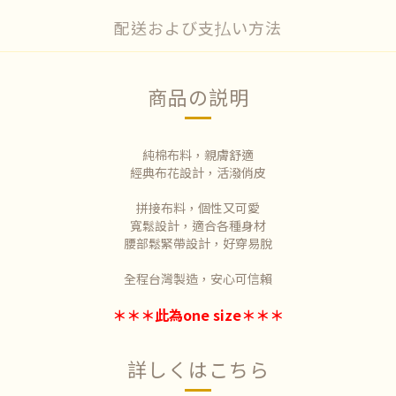
配送および支払い方法
商品の説明
純棉布料，親膚舒適
經典布花設計，活潑俏皮
拼接布料，個性又可愛
寬鬆設計，適合各種身材
腰部鬆緊帶設計，好穿易脫
全程台灣製造，安心可信賴
＊＊＊此為one size＊＊＊
詳しくはこちら