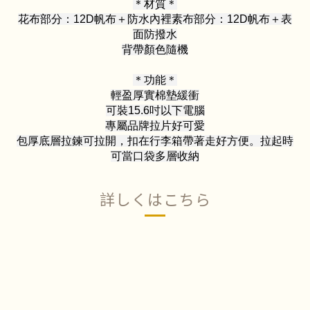
＊材質＊
花布部分：12D帆布＋防水內裡素布部分：12D帆布＋表
面防撥水
背帶顏色隨機
＊功能＊
輕盈厚實棉墊緩衝
可裝15.6吋以下電腦
專屬品牌拉片好可愛
包厚底層拉鍊可拉開，扣在行李箱帶著走好方便。拉起時
可當口袋多層收納
詳しくはこちら