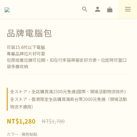
品牌電腦包
可裝15.6吋以下電腦
專屬品牌拉片好可愛
包厚底層拉鍊可拉開，扣在行李箱帶著走好方便。拉起時可當口
袋多層收納
全ストア，全店購買滿1500元免運(國際、現場活動物流除外)
全ストア，香港限定全店購買滿新台幣2000元免運（現場活動
物流不適用）
NT$1,280
NT$1,780
カラー
: 擁抱點點