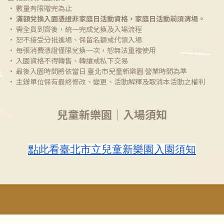
​• 數量有限贈完為止
​• 滿額兌換入園憑證非家庭日活動資格，家庭日活動前須清場。
• 需全員到齊後，統一完成兌換及入場流程
• 恕不接受分批進場、保留名額或代領入場
• 每張消費憑證僅限兌換一次，恕無法重複使用
• 入園資格不得轉售、轉讓或私下交易
• 最後入園時間將依當日 臺北市兒童新樂園 營業時間為準
• 主辦單位保有最終修改、變更、活動解釋及取消本活動之權利
兒童新樂園｜入場須知
點此看臺北市立兒童新樂園入園須知