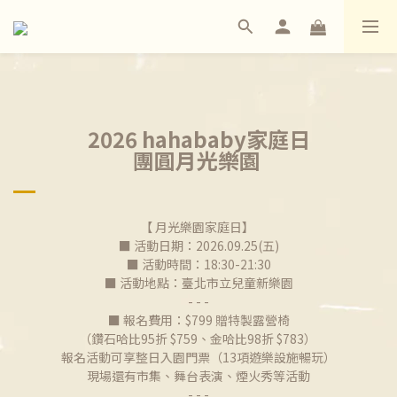
2026 hahababy家庭日
團圓月光樂園
【 月光樂園家庭日】
■ 活動日期：2026.09.25(五)
■ 活動時間：18:30-21:30
■ 活動地點：​臺北市立兒童新樂園
- - -
■ 報名費用：$799 贈特製露營椅
（鑽石哈比95折 $759、金哈比98折 $783）
報名活動可享整日入園門票（13項遊樂設施暢玩）
現場還有市集、舞台表演、煙火秀等活動
- - -