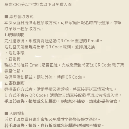
身高80公分以下或2歲以下可免費入園
■ 票券領取方式
本次家庭日提供兩種領取方式，可於家庭日報名時自行選擇，每筆
訂單限一種領取方式。
1.現場領取
完成結帳後，系統將寄送活動 QR Code 至您的 Email。
活動當天請至現場出示 QR Code 報到，並掃描兌換：
・活動手環
・露營椅
務必提前確認 Email 是否正確，完成繳費後將寄送 QR Code 電子票
券至信箱。
為保障活動權益，請勿外流、轉傳 QR Code。
2. 寄送到府
選擇寄送方式者，活動手環及露營椅，將直接寄送至填寫地址。
此方式不會有 QR Code！活動當天請直接配戴手環以供辨識入場。
手環若遺失、損壞或忘記攜帶，現場恕不補發，請務必妥善保管。
■ 入園機制
活動手環為當日進出會場及免費乘坐遊樂設施之憑證。
若手環遺失、損毀、自行拆除或忘記攜帶現場恕不補發。